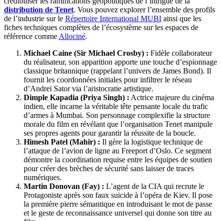
crédibiliser les ramifications géopolitiques de l’intrigue de la
distribution de Tenet
. Vous pouvez explorer l’ensemble des profils
de l’industrie sur le
Répertoire International MUBI
ainsi que les
fiches techniques complètes de l’écosystème sur les espaces de
référence comme
Allociné
.
Michael Caine (Sir Michael Crosby) :
Fidèle collaborateur
du réalisateur, son apparition apporte une touche d’espionnage
classique britannique (rappelant l’univers de James Bond). Il
fournit les coordonnées initiales pour infiltrer le réseau
d’Andrei Sator via l’aristocratie artistique.
Dimple Kapadia (Priya Singh) :
Actrice majeure du cinéma
indien, elle incarne la véritable tête pensante locale du trafic
d’armes à Mumbai. Son personnage complexifie la structure
morale du film en révélant que l’organisation Tenet manipule
ses propres agents pour garantir la réussite de la boucle.
Himesh Patel (Mahir) :
Il gère la logistique technique de
l’attaque de l’avion de ligne au Freeport d’Oslo. Ce segment
démontre la coordination requise entre les équipes de soutien
pour créer des brèches de sécurité sans laisser de traces
numériques.
Martin Donovan (Fay) :
L’agent de la CIA qui recrute le
Protagoniste après son faux suicide à l’opéra de Kiev. Il pose
la première pierre sémantique en introduisant le mot de passe
et le geste de reconnaissance universel qui donne son titre au