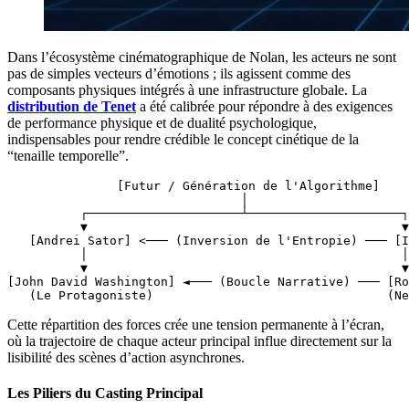
Dans l’écosystème cinématographique de Nolan, les acteurs ne sont
pas de simples vecteurs d’émotions ; ils agissent comme des
composants physiques intégrés à une infrastructure globale. La
distribution de Tenet
a été calibrée pour répondre à des exigences
de performance physique et de dualité psychologique,
indispensables pour rendre crédible le concept cinétique de la
“tenaille temporelle”.
               [Futur / Génération de l'Algorithme]

                                │

          ┌─────────────────────┴─────────────────────┐

          ▼                                           ▼

   [Andrei Sator] <─── (Inversion de l'Entropie) ─── [I
          │                                           │

          ▼                                           ▼

[John David Washington] ◄─── (Boucle Narrative) ─── [Ro
Cette répartition des forces crée une tension permanente à l’écran,
où la trajectoire de chaque acteur principal influe directement sur la
lisibilité des scènes d’action asynchrones.
Les Piliers du Casting Principal