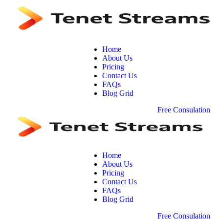
Home
About Us
Pricing
Contact Us
FAQs
Blog Grid
F
r
e
e
C
o
n
s
u
l
a
t
i
o
n
Home
About Us
Pricing
Contact Us
FAQs
Blog Grid
F
r
e
e
C
o
n
s
u
l
a
t
i
o
n