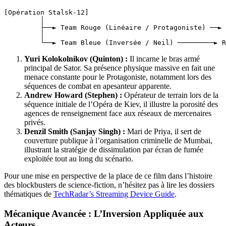
[Opération Stalsk-12]

         │

         ├──► Team Rouge (Linéaire / Protagoniste) ──► 
         │

Yuri Kolokolnikov (Quinton) :
Il incarne le bras armé
principal de Sator. Sa présence physique massive en fait une
menace constante pour le Protagoniste, notamment lors des
séquences de combat en apesanteur apparente.
Andrew Howard (Stephen) :
Opérateur de terrain lors de la
séquence initiale de l’Opéra de Kiev, il illustre la porosité des
agences de renseignement face aux réseaux de mercenaires
privés.
Denzil Smith (Sanjay Singh) :
Mari de Priya, il sert de
couverture publique à l’organisation criminelle de Mumbai,
illustrant la stratégie de dissimulation par écran de fumée
exploitée tout au long du scénario.
Pour une mise en perspective de la place de ce film dans l’histoire
des blockbusters de science-fiction, n’hésitez pas à lire les dossiers
thématiques de
TechRadar’s Streaming Device Guide
.
Mécanique Avancée : L’Inversion Appliquée aux
Acteurs