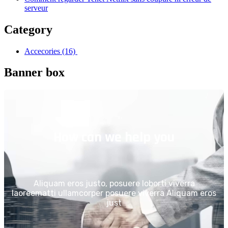
serveur
Category
Accecories
(16)
Banner box
How can we help you
Aliquam eros justo, posuere loborti viverra
laoreematti ullamcorper posuere viverra Aliquam eros
just