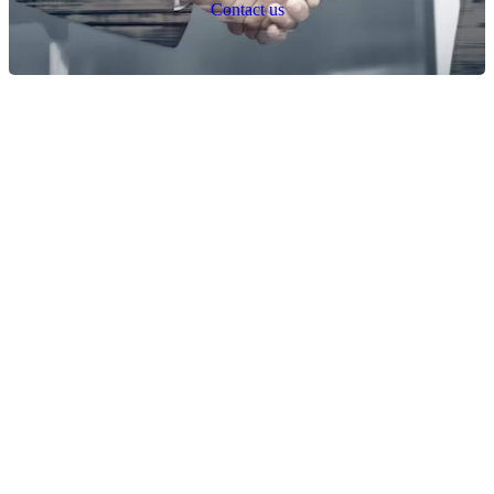
C
o
n
t
a
c
t
u
s