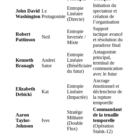
Initiation du
Entropie
John David
Le
spectateur et
Linéaire
Washington
Protagoniste
création de
(Directe)
l’organisation
Support
Entropie
Robert
tactique avancé
Neil
Inversée /
Pattinson
et résolution du
Mixte
paradoxe final
Antagoniste
Entropie
principal,
Kenneth
Andrei
Linéaire
terminal de
Branagh
Sator
(Bénéficiaire
communication
du futur)
avec le futur
Ancrage
Entropie
émotionnel et
Elizabeth
Kat
Linéaire
déclencheur de
Debicki
(Impactée)
la rupture
temporelle
Commandant
Stratège
Aaron
de la tenaille
Militaire
Taylor-
Ives
temporelle
(Double
Johnson
(Opération
Flux)
Stalsk-12)